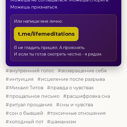
Можешь признаться.
Или напиши мне лично:
t.me/lifemeditations
Я не гладить пришёл. А прояснять.
И если ты готов смотреть честно • я рядом.
внутренний голос
возвращение себя
интуиция
исцеление после разрыва
Михаил Титов
правда о чувствах
прощальное письмо
расшифровка сна
ритуал прощания
сны и чувства
сон о бывшей
токсичные отношения
холодный пот
шаманизм