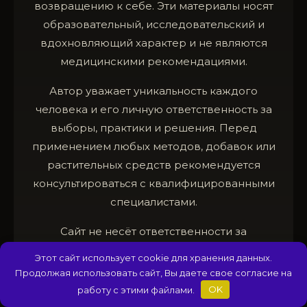
возвращению к себе. Эти материалы носят
образовательный, исследовательский и
вдохновляющий характер и не являются
медицинскими рекомендациями.
Автор уважает уникальность каждого
человека и его личную ответственность за
выборы, практики и решения. Перед
применением любых методов, добавок или
растительных средств рекомендуется
консультироваться с квалифицированными
специалистами.
Сайт не несёт ответственности за
возможные последствия использования
Этот сайт использует cookie для хранения данных.
опубликованной информации. Всё
Продолжая использовать сайт, Вы даете свое согласие на
представленное здесь — поле для
работу с этими файлами.
OK
осознанного диалога с собой, а не