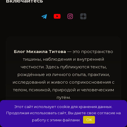
Включайтесь
Блог Михаила Титова
— это пространство
тишины, наблюдения и внутренней
честности. Здесь публикуются тексты,
рождённые из личного опыта, практики,
исследований и живого соприкосновения с
телом, психикой, природой и человеческим
путём.
Этот сайт использует cookie для хранения данных.
Всё, что вы читаете на этом сайте, — не
Продолжая использовать сайт, Вы даете свое согласие на
истина в последней инстанции, а
работу с этими файлами.
OK
приглашение к самостоятельному