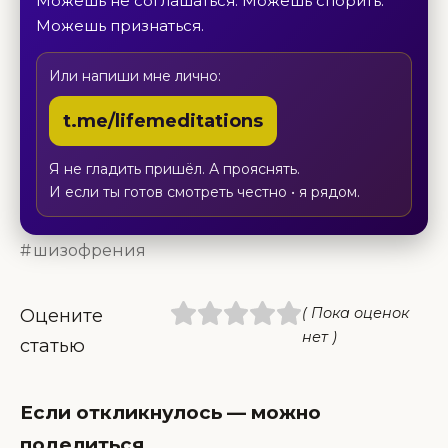
Можешь не соглашаться. Можешь спорить.
Можешь признаться.
Или напиши мне лично:
t.me/lifemeditations
Я не гладить пришёл. А прояснять.
И если ты готов смотреть честно • я рядом.
шизофрения
( Пока оценок
Оцените
нет )
статью
Если откликнулось — можно
поделиться