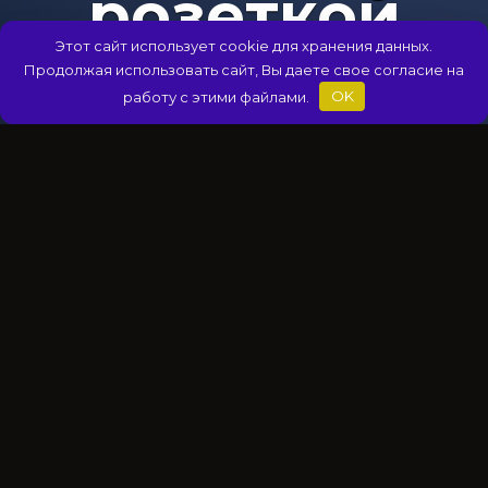
розеткой
Этот сайт использует cookie для хранения данных.
Продолжая использовать сайт, Вы даете свое согласие на
работу с этими файлами.
OK
ЭНЕРГЕТИЧЕСКИЕ ВАМПИРЫ
АВТОР
НА ЧТЕНИЕ
Михаил Титов
4 мин
ПРОСМОТРОВ
ОПУБЛИКОВАНО
126
17.04.2025
Ты когда-нибудь выходил со