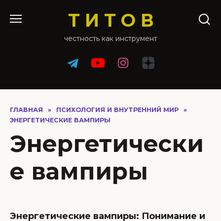
Перейти
Т И Т О В
к
содержанию
честность как инструмент
ГЛАВНАЯ
»
ПСИХОЛОГИЯ И ВНУТРЕННИЙ МИР
»
ЭНЕРГЕТИЧЕСКИЕ ВАМПИРЫ
Энергетически
е вампиры
Энергетические вампиры: Понимание и