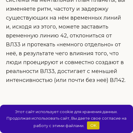
изменяете ритм, частоту и задержку
существующих на нём временных линий
и, исходя из этого, можете заставить
временную линию 42, отклониться от
ВЛ33 и протекать «немного отдельно» от
неё, в результате чего влияния того, что
люди проецируют и совместно создают в
реальности ВЛ33, достигает с меньшей
интенсивностью (или почти без неё) ВЛ42.
Воздействие волн
Этот сайт использует cookie для хранения данных.
Продолжая использовать сайт, Вы даете свое согласие на
работу с этими файлами.
OK