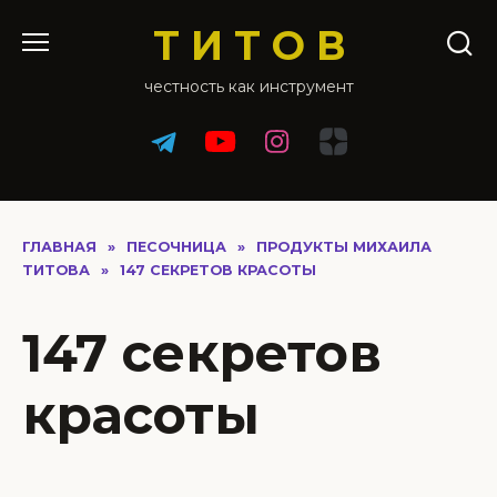
Перейти
Т И Т О В
к
содержанию
честность как инструмент
ГЛАВНАЯ
»
ПЕСОЧНИЦА
»
ПРОДУКТЫ МИХАИЛА
ТИТОВА
»
147 СЕКРЕТОВ КРАСОТЫ
147 секретов
красоты