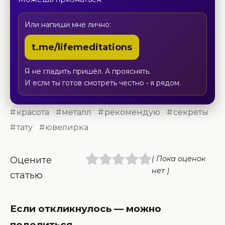
Или напиши мне лично:
t.me/lifemeditations
Я не гладить пришёл. А прояснять.
И если ты готов смотреть честно • я рядом.
красота
металл
рекомендую
секреты
тату
ювелирка
( Пока оценок
Оцените
нет )
статью
Если откликнулось — можно
поделиться