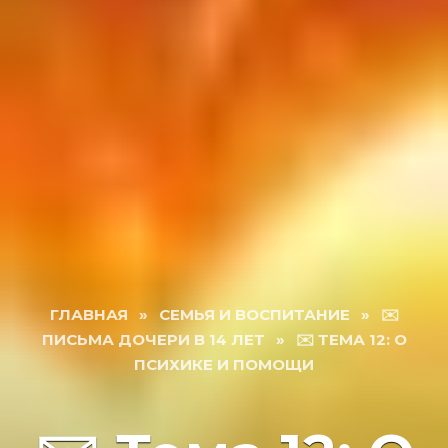
ГЛАВНАЯ
»
СЕМЬЯ И ВОСПИТАНИЕ
»
✉️
ПИСЬМА ДОЧЕРИ В 14 ЛЕТ
»
✉️ ТЕМА 12: О
ПСИХИКЕ И ПОМОЩИ