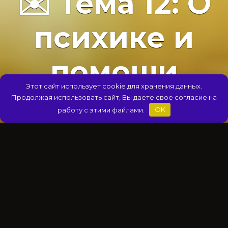
✉️ Тема 12: О
психике и
помощи
Этот сайт использует cookie для хранения данных.
Продолжая использовать сайт, Вы даете свое согласие на
работу с этими файлами.
OK
✉️ ПИСЬМА ДОЧЕРИ В 14 ЛЕТ
АВТОР
НА ЧТЕНИЕ
Михаил Титов
3 мин
ПРОСМОТРОВ
ОПУБЛИКОВАНО
314
06.06.2026