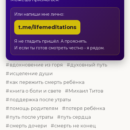
Или напиши мне лично:
t.me/lifemeditations
Я не гладить пришёл. А прояснять.
И если ты готов смотреть честно • я рядом.
вдохновение из горя
духовный путь
исцеление души
как пережить смерть ребёнка
книга о боли и свете
Михаил Титов
поддержка после утраты
помощь родителям
потеря ребёнка
путь после утраты
путь сердца
смерть дочери
смерть не конец