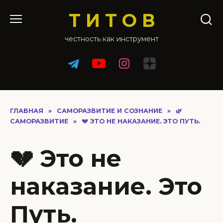
Перейти
Т И Т О В
к
содержанию
честность как инструмент
ГЛАВНАЯ
»
САМОРАЗВИТИЕ И СОЗНАНИЕ
»
🌿
САМОРАЗВИТИЕ
»
💔 ЭТО НЕ НАКАЗАНИЕ. ЭТО ПУТЬ.
💔 Это не
наказание. Это
Путь.