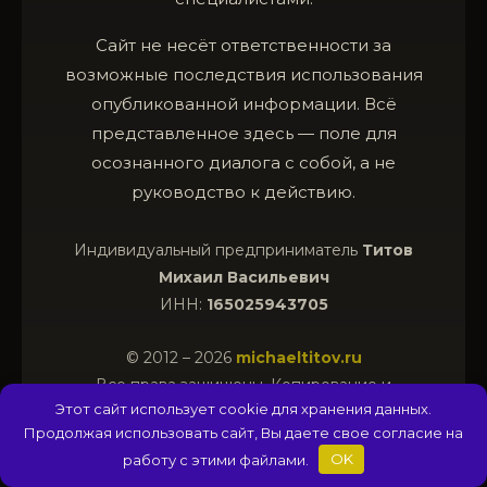
Сайт не несёт ответственности за
возможные последствия использования
опубликованной информации. Всё
представленное здесь — поле для
осознанного диалога с собой, а не
руководство к действию.
Индивидуальный предприниматель
Титов
Михаил Васильевич
ИНН:
165025943705
© 2012 – 2026
michaeltitov.ru
Все права защищены. Копирование и
Этот сайт использует cookie для хранения данных.
использование материалов допускается только с
Продолжая использовать сайт, Вы даете свое согласие на
письменного согласия правообладателя.
работу с этими файлами.
OK