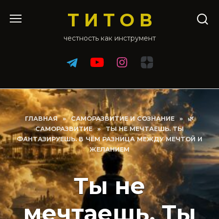
Перейти
Т И Т О В
к
содержанию
честность как инструмент
ГЛАВНАЯ
»
САМОРАЗВИТИЕ И СОЗНАНИЕ
»
🌿
САМОРАЗВИТИЕ
»
ТЫ НЕ МЕЧТАЕШЬ. ТЫ
ФАНТАЗИРУЕШЬ. В ЧЁМ РАЗНИЦА МЕЖДУ МЕЧТОЙ И
ЖЕЛАНИЕМ
Ты не
мечтаешь. Ты