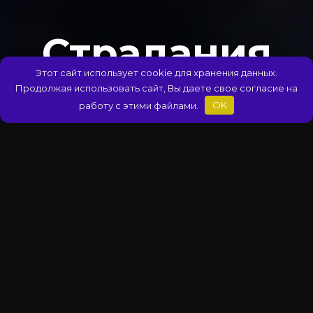
Страдания
Этот сайт использует cookie для хранения данных.
Продолжая использовать сайт, Вы даете свое согласие на
работу с этими файлами.
OK
🌿 САМОРАЗВИТИЕ
АВТОР
НА ЧТЕНИЕ
Михаил Титов
6 мин
ПРОСМОТРОВ
ОПУБЛИКОВАНО
97
05.04.2025