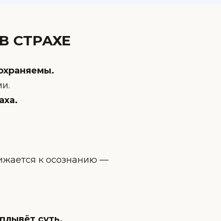
В СТРАХЕ
охраняемы.
и.
аха.
лижается к осознанию —
сплывёт суть.