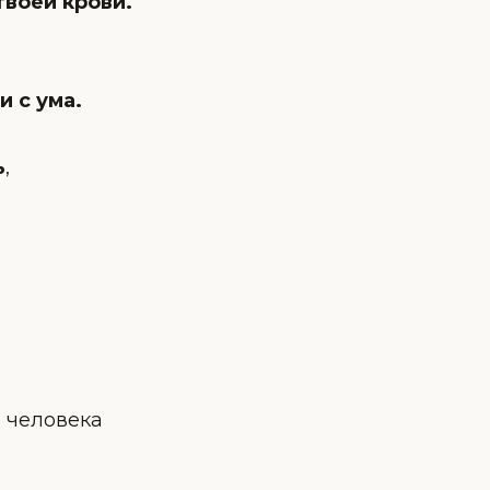
 твоей крови.
и с ума.
ь
,
е человека