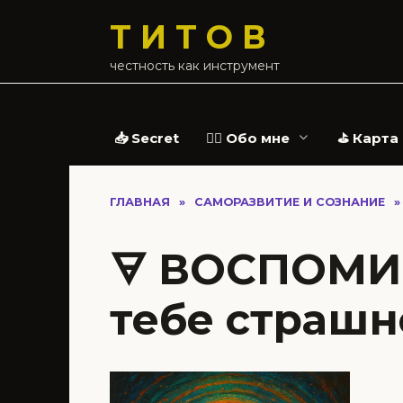
Перейти
Т И Т О В
к
содержанию
честность как инструмент
📥 Secret
🧔‍♂️ Обо мне
⛳ Карта
ГЛАВНАЯ
»
САМОРАЗВИТИЕ И СОЗНАНИЕ
»
🜃 ВОСПОМИ
тебе страшн