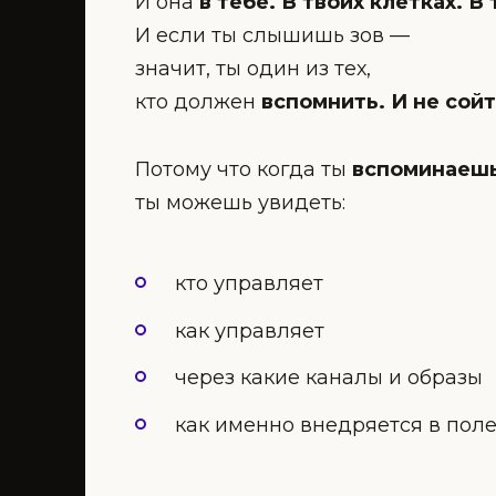
И она
в тебе. В твоих клетках. В
И если ты слышишь зов —
значит, ты один из тех,
кто должен
вспомнить. И не сойт
Потому что когда ты
вспоминаеш
ты можешь увидеть:
кто управляет
как управляет
через какие каналы и образы
как именно внедряется в пол